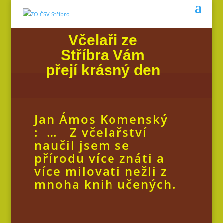
Včelaři ze
Stříbra Vám
přejí krásný den
Jan Ámos Komenský
: … Z včelařství
naučil jsem se
přírodu více znáti a
více milovati nežli z
mnoha knih učených.